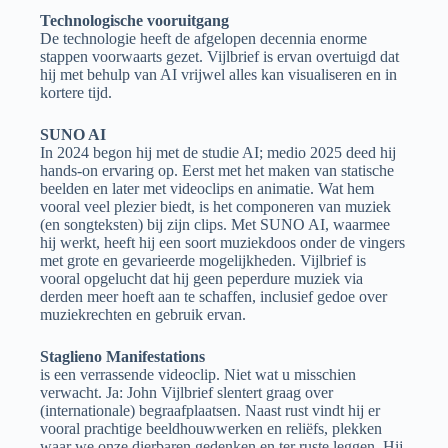
Technologische vooruitgang
De technologie heeft de afgelopen decennia enorme
stappen voorwaarts gezet. Vijlbrief is ervan overtuigd dat
hij met behulp van AI vrijwel alles kan visualiseren en in
kortere tijd.
SUNO AI
In 2024 begon hij met de studie AI; medio 2025 deed hij
hands-on ervaring op. Eerst met het maken van statische
beelden en later met videoclips en animatie. Wat hem
vooral veel plezier biedt, is het componeren van muziek
(en songteksten) bij zijn clips. Met SUNO AI, waarmee
hij werkt, heeft hij een soort muziekdoos onder de vingers
met grote en gevarieerde mogelijkheden. Vijlbrief is
vooral opgelucht dat hij geen peperdure muziek via
derden meer hoeft aan te schaffen, inclusief gedoe over
muziekrechten en gebruik ervan.
Staglieno Manifestations
is een verrassende videoclip. Niet wat u misschien
verwacht. Ja: John Vijlbrief slentert graag over
(internationale) begraafplaatsen. Naast rust vindt hij er
vooral prachtige beeldhouwwerken en reliëfs, plekken
waar we onze dierbaren gedenken en ter ruste leggen. Hij