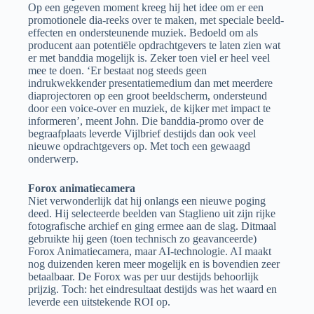
Op een gegeven moment kreeg hij het idee om er een
promotionele dia-reeks over te maken, met speciale beeld-
effecten en ondersteunende muziek. Bedoeld om als
producent aan potentiële opdrachtgevers te laten zien wat
er met banddia mogelijk is. Zeker toen viel er heel veel
mee te doen. ‘Er bestaat nog steeds geen
indrukwekkender presentatiemedium dan met meerdere
dia­projectoren op een groot beeldscherm, ondersteund
door een voice-over en muziek, de kijker met impact te
informeren’, meent John. Die banddia-promo over de
begraafplaats leverde Vijlbrief destijds dan ook veel
nieuwe opdrachtgevers op. Met toch een gewaagd
onderwerp.
Forox animatiecamera
Niet verwonderlijk dat hij onlangs een nieuwe poging
deed. Hij selecteerde beelden van Staglieno uit zijn rijke
fotografische archief en ging ermee aan de slag. Ditmaal
gebruikte hij geen (toen technisch zo geavanceerde)
Forox Animatiecamera, maar AI-technologie. AI maakt
nog duizenden keren meer mogelijk en is bovendien zeer
betaalbaar. De Forox was per uur destijds behoorlijk
prijzig. Toch: het eindresultaat destijds was het waard en
leverde een uitstekende ROI op.