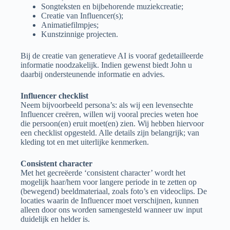
Songteksten en bijbehorende muziekcreatie;
Creatie van Influencer(s);
Animatiefilmpjes;
Kunstzinnige projecten.
Bij de creatie van generatieve AI is vooraf gedetailleerde
informatie noodzakelijk. Indien gewenst biedt John u
daarbij ondersteunende informatie en advies.
Influencer checklist
Neem bijvoorbeeld persona’s: als wij een levensechte
Influencer creëren, willen wij vooral precies weten hoe
die persoon(en) eruit moet(en) zien. Wij hebben hiervoor
een checklist opgesteld. Alle details zijn belangrijk; van
kleding tot en met uiterlijke kenmerken.
Consistent character
Met het gecreëerde ‘consistent character’ wordt het
mogelijk haar/hem voor langere periode in te zetten op
(bewegend) beeldmateriaal, zoals foto’s en videoclips. De
locaties waarin de Influencer moet verschijnen, kunnen
alleen door ons worden samengesteld wanneer uw input
duidelijk en helder is.