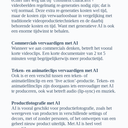
echter niet weg dat bij ‘consistent characters’-
videobeelden regelmatig re-generaties nodig zijn; dat is
vrij normaal. Deze extra re-generaties kosten wel tijd,
maar de kosten zijn verwaarloosbaar in vergelijking met
traditionele videoproductietechnieken en de daarbij
behorende kosten en tijd. Want met generatieve AI is ook
een enorme tijdwinst te behalen.
Commercials vervaardigen met AI
Wanneer we aan commercials denken, betreft het vooral
korte videoclips. Een korte documentaire van 2 tot 5
minuten vergt begrijpelijkerwijs meer productietijd.
Teken- en animatieclips vervaardigen met AI
Ook is er een verschil tussen een teken- of
animatiefilmclip en een ‘live action’-productie. Teken- en
animatiefilmclips zijn doorgaans iets eenvoudiger met AI
te produceren, ook wat betreft audio (lip-sync) en muziek.
Productfotografie met AI
AI is vooral geschikt voor productiefotografie, zoals het
weergeven van producten in verschillende settings of
decors, met of zonder personen, of het ontwerpen van een
geheel nieuw product uiterlijk. Met AI is heel veel